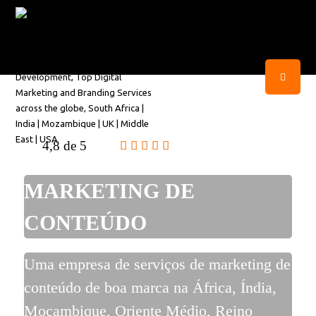
4,8 de 5
MARKETING DE
CONTEÚDO
Uma empresa de serviços de marketing de
conteúdo de boa marca na África, Índia,
Moçambique, Oriente Médio, Reino