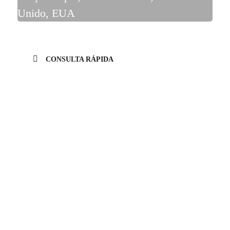
Unido, EUA
CONSULTA RÁPIDA
Experiência e Conhecimento
Abordagem Personalizada
Capacidades multilíngues
Foco na Qualidade
Resultados mensuráveis