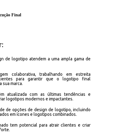
cução Final
r:
ign de logotipo atendem a uma ampla gama de
gem colaborativa, trabalhando em estreita
ientes para garantir que o logotipo final
a sua marca.
m atualizada com as últimas tendências e
riar logotipos modernos e impactantes.
e de opções de design de logotipo, incluindo
seados em ícones e logotipos combinados.
do tem potencial para atrair clientes e criar
forte.