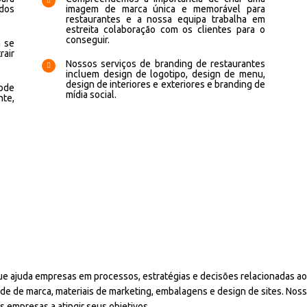
odos
imagem de marca única e memorável para
restaurantes e a nossa equipa trabalha em
estreita colaboração com os clientes para o
conseguir.
a se
air
.
Nossos serviços de branding de restaurantes
incluem design de logotipo, design de menu,
design de interiores e exteriores e branding de
ode
mídia social.
nte,
ue ajuda empresas em processos, estratégias e decisões relacionadas ao
de de marca, materiais de marketing, embalagens e design de sites. Nos
s empresas a atingir seus objetivos.